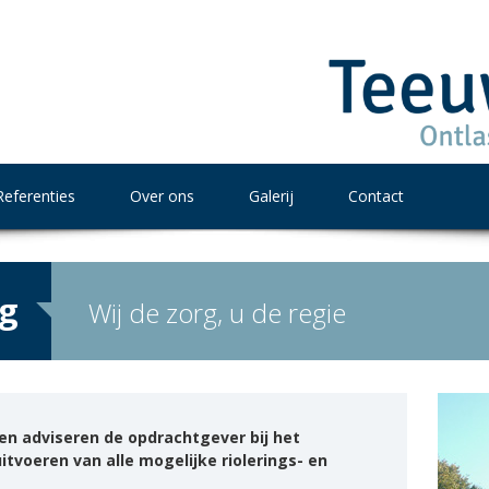
Referenties
Over ons
Galerij
Contact
ng
Wij de zorg, u de regie
n adviseren de opdrachtgever bij het
tvoeren van alle mogelijke riolerings- en